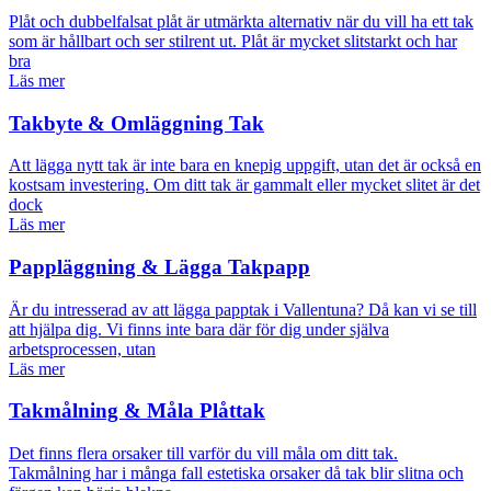
Plåt och dubbelfalsat plåt är utmärkta alternativ när du vill ha ett tak
som är hållbart och ser stilrent ut. Plåt är mycket slitstarkt och har
bra
Läs mer
Takbyte & Omläggning Tak
Att lägga nytt tak är inte bara en knepig uppgift, utan det är också en
kostsam investering. Om ditt tak är gammalt eller mycket slitet är det
dock
Läs mer
Pappläggning & Lägga Takpapp
Är du intresserad av att lägga papptak i Vallentuna? Då kan vi se till
att hjälpa dig. Vi finns inte bara där för dig under själva
arbetsprocessen, utan
Läs mer
Takmålning & Måla Plåttak
Det finns flera orsaker till varför du vill måla om ditt tak.
Takmålning har i många fall estetiska orsaker då tak blir slitna och