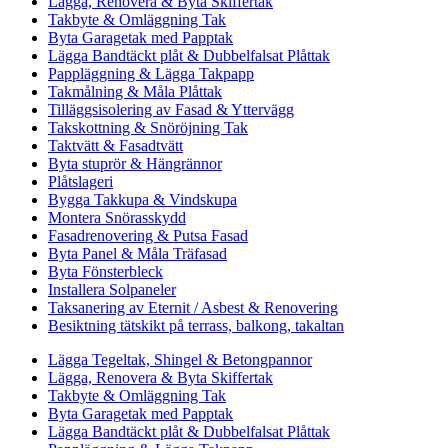
Lägga, Renovera & Byta Skiffertak
Takbyte & Omläggning Tak
Byta Garagetak med Papptak
Lägga Bandtäckt plåt & Dubbelfalsat Plåttak
Pappläggning & Lägga Takpapp
Takmålning & Måla Plåttak
Tilläggsisolering av Fasad & Yttervägg
Takskottning & Snöröjning Tak
Taktvätt & Fasadtvätt
Byta stuprör & Hängrännor
Plåtslageri
Bygga Takkupa & Vindskupa
Montera Snörasskydd
Fasadrenovering & Putsa Fasad
Byta Panel & Måla Träfasad
Byta Fönsterbleck
Installera Solpaneler
Taksanering av Eternit / Asbest & Renovering
Besiktning tätskikt på terrass, balkong, takaltan
Lägga Tegeltak, Shingel & Betongpannor
Lägga, Renovera & Byta Skiffertak
Takbyte & Omläggning Tak
Byta Garagetak med Papptak
Lägga Bandtäckt plåt & Dubbelfalsat Plåttak