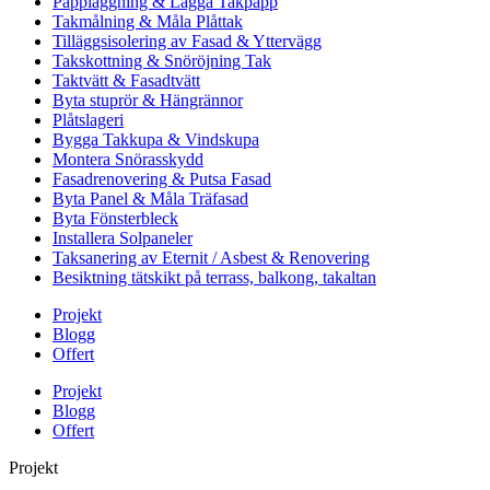
Pappläggning & Lägga Takpapp
Takmålning & Måla Plåttak
Tilläggsisolering av Fasad & Yttervägg
Takskottning & Snöröjning Tak
Taktvätt & Fasadtvätt
Byta stuprör & Hängrännor
Plåtslageri
Bygga Takkupa & Vindskupa
Montera Snörasskydd
Fasadrenovering & Putsa Fasad
Byta Panel & Måla Träfasad
Byta Fönsterbleck
Installera Solpaneler
Taksanering av Eternit / Asbest & Renovering
Besiktning tätskikt på terrass, balkong, takaltan
Projekt
Blogg
Offert
Projekt
Blogg
Offert
Projekt