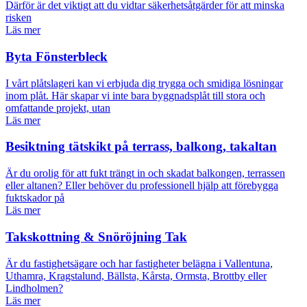
Därför är det viktigt att du vidtar säkerhetsåtgärder för att minska
risken
Läs mer
Byta Fönsterbleck
I vårt plåtslageri kan vi erbjuda dig trygga och smidiga lösningar
inom plåt. Här skapar vi inte bara byggnadsplåt till stora och
omfattande projekt, utan
Läs mer
Besiktning tätskikt på terrass, balkong, takaltan
Är du orolig för att fukt trängt in och skadat balkongen, terrassen
eller altanen? Eller behöver du professionell hjälp att förebygga
fuktskador på
Läs mer
Takskottning & Snöröjning Tak
Är du fastighetsägare och har fastigheter belägna i Vallentuna,
Uthamra, Kragstalund, Bällsta, Kårsta, Ormsta, Brottby eller
Lindholmen?
Läs mer