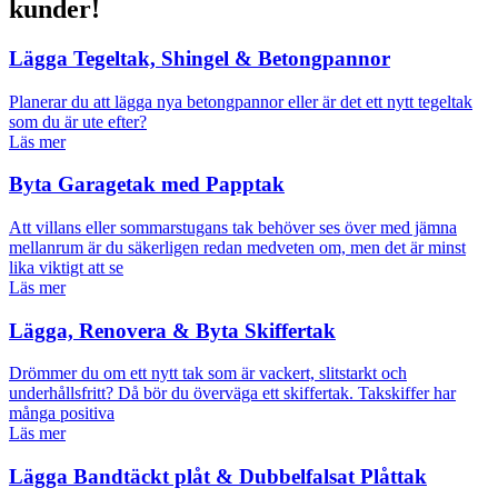
kunder!
Lägga Tegeltak, Shingel & Betongpannor
Planerar du att lägga nya betongpannor eller är det ett nytt tegeltak
som du är ute efter?
Läs mer
Byta Garagetak med Papptak
Att villans eller sommarstugans tak behöver ses över med jämna
mellanrum är du säkerligen redan medveten om, men det är minst
lika viktigt att se
Läs mer
Lägga, Renovera & Byta Skiffertak
Drömmer du om ett nytt tak som är vackert, slitstarkt och
underhållsfritt? Då bör du överväga ett skiffertak. Takskiffer har
många positiva
Läs mer
Lägga Bandtäckt plåt & Dubbelfalsat Plåttak