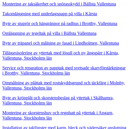
Montering av taksäkerhet och snörasskydd i Bällsta Vallentuna
Takomläggning med underlagspapp på villa i Kårsta
Byte av stuprör och hängrännor på radhus i Brottby, Vallentuna
Omläggning av tegeltak på villa i Bällsta Vallentuna
Byte av träpanel och målning av fasad i Lindholmen, Vallentuna
Tilläggsisolering av yttertak med lösull och ny ångspärr i Kårsta,
Vallentuna, Stockholms län
Service och reparation av papptak med svetsade skarvförstärkningar
i Brottby, Vallentuna, Stockholms län
Ommålning av plåttak med rostskyddsgrund och täckfärg i Molnby,
Vallentuna, Stockholms län
Byte av krönplåt och skorstensbeslag på yttertak i Skålhamra,
Vallentuna, Stockholms län
Montering av skorstenshuv och regnhatt på yttertak i Angarn,
Vallentuna, Stockholms län
Installation av takfönster med karm, bleck och vädersäker anslutning