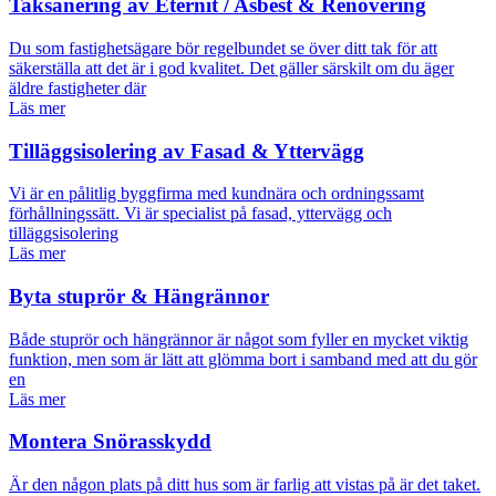
Taksanering av Eternit / Asbest & Renovering
Du som fastighetsägare bör regelbundet se över ditt tak för att
säkerställa att det är i god kvalitet. Det gäller särskilt om du äger
äldre fastigheter där
Läs mer
Tilläggsisolering av Fasad & Yttervägg
Vi är en pålitlig byggfirma med kundnära och ordningssamt
förhållningssätt. Vi är specialist på fasad, yttervägg och
tilläggsisolering
Läs mer
Byta stuprör & Hängrännor
Både stuprör och hängrännor är något som fyller en mycket viktig
funktion, men som är lätt att glömma bort i samband med att du gör
en
Läs mer
Montera Snörasskydd
Är den någon plats på ditt hus som är farlig att vistas på är det taket.