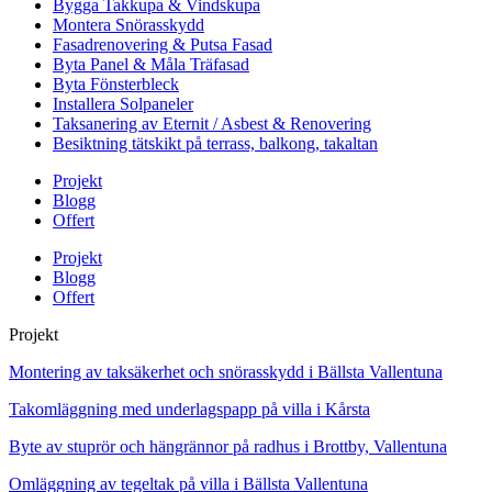
Bygga Takkupa & Vindskupa
Montera Snörasskydd
Fasadrenovering & Putsa Fasad
Byta Panel & Måla Träfasad
Byta Fönsterbleck
Installera Solpaneler
Taksanering av Eternit / Asbest & Renovering
Besiktning tätskikt på terrass, balkong, takaltan
Projekt
Blogg
Offert
Projekt
Blogg
Offert
Projekt
Montering av taksäkerhet och snörasskydd i Bällsta Vallentuna
Takomläggning med underlagspapp på villa i Kårsta
Byte av stuprör och hängrännor på radhus i Brottby, Vallentuna
Omläggning av tegeltak på villa i Bällsta Vallentuna