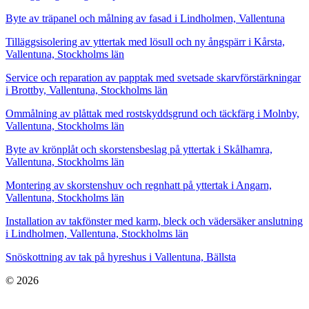
Byte av träpanel och målning av fasad i Lindholmen, Vallentuna
Tilläggsisolering av yttertak med lösull och ny ångspärr i Kårsta,
Vallentuna, Stockholms län
Service och reparation av papptak med svetsade skarvförstärkningar
i Brottby, Vallentuna, Stockholms län
Ommålning av plåttak med rostskyddsgrund och täckfärg i Molnby,
Vallentuna, Stockholms län
Byte av krönplåt och skorstensbeslag på yttertak i Skålhamra,
Vallentuna, Stockholms län
Montering av skorstenshuv och regnhatt på yttertak i Angarn,
Vallentuna, Stockholms län
Installation av takfönster med karm, bleck och vädersäker anslutning
i Lindholmen, Vallentuna, Stockholms län
Snöskottning av tak på hyreshus i Vallentuna, Bällsta
© 2026