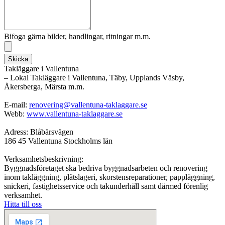
Bifoga gärna bilder, handlingar, ritningar m.m.
Skicka
Takläggare i Vallentuna
– Lokal Takläggare i Vallentuna, Täby, Upplands Väsby,
Åkersberga, Märsta m.m.
E-mail:
renovering@vallentuna-taklaggare.se
Webb:
www.vallentuna-taklaggare.se
Adress: Blåbärsvägen
186 45 Vallentuna Stockholms län
Verksamhetsbeskrivning:
Byggnadsföretaget ska bedriva byggnadsarbeten och renovering
inom takläggning, plåtslageri, skorstensreparationer, pappläggning,
snickeri, fastighetsservice och takunderhåll samt därmed förenlig
verksamhet.
Hitta till oss