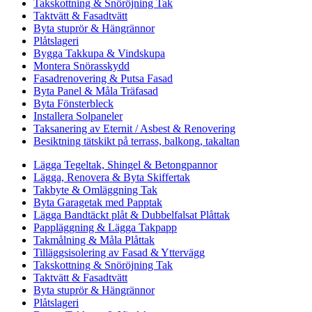
Takskottning & Snöröjning Tak
Taktvätt & Fasadtvätt
Byta stuprör & Hängrännor
Plåtslageri
Bygga Takkupa & Vindskupa
Montera Snörasskydd
Fasadrenovering & Putsa Fasad
Byta Panel & Måla Träfasad
Byta Fönsterbleck
Installera Solpaneler
Taksanering av Eternit / Asbest & Renovering
Besiktning tätskikt på terrass, balkong, takaltan
Lägga Tegeltak, Shingel & Betongpannor
Lägga, Renovera & Byta Skiffertak
Takbyte & Omläggning Tak
Byta Garagetak med Papptak
Lägga Bandtäckt plåt & Dubbelfalsat Plåttak
Pappläggning & Lägga Takpapp
Takmålning & Måla Plåttak
Tilläggsisolering av Fasad & Yttervägg
Takskottning & Snöröjning Tak
Taktvätt & Fasadtvätt
Byta stuprör & Hängrännor
Plåtslageri