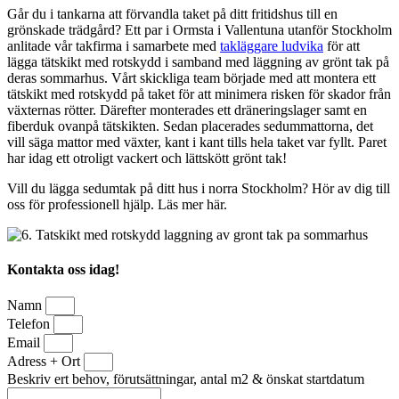
Går du i tankarna att förvandla taket på ditt fritidshus till en
grönskade trädgård? Ett par i Ormsta i Vallentuna utanför Stockholm
anlitade vår takfirma i samarbete med
takläggare ludvika
för att
lägga tätskikt med rotskydd i samband med läggning av grönt tak på
deras sommarhus. Vårt skickliga team började med att montera ett
tätskikt med rotskydd på taket för att minimera risken för skador från
växternas rötter. Därefter monterades ett dräneringslager samt en
fiberduk ovanpå tätskikten. Sedan placerades sedummattorna, det
vill säga mattor med växter, kant i kant tills hela taket var fyllt. Paret
har idag ett otroligt vackert och lättskött grönt tak!
Vill du lägga sedumtak på ditt hus i norra Stockholm? Hör av dig till
oss för professionell hjälp. Läs mer här.
Kontakta oss idag!
Namn
Telefon
Email
Adress + Ort
Beskriv ert behov, förutsättningar, antal m2 & önskat startdatum