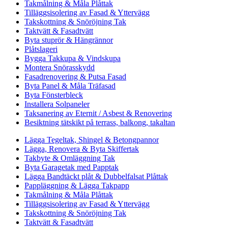
Takmålning & Måla Plåttak
Tilläggsisolering av Fasad & Yttervägg
Takskottning & Snöröjning Tak
Taktvätt & Fasadtvätt
Byta stuprör & Hängrännor
Plåtslageri
Bygga Takkupa & Vindskupa
Montera Snörasskydd
Fasadrenovering & Putsa Fasad
Byta Panel & Måla Träfasad
Byta Fönsterbleck
Installera Solpaneler
Taksanering av Eternit / Asbest & Renovering
Besiktning tätskikt på terrass, balkong, takaltan
Lägga Tegeltak, Shingel & Betongpannor
Lägga, Renovera & Byta Skiffertak
Takbyte & Omläggning Tak
Byta Garagetak med Papptak
Lägga Bandtäckt plåt & Dubbelfalsat Plåttak
Pappläggning & Lägga Takpapp
Takmålning & Måla Plåttak
Tilläggsisolering av Fasad & Yttervägg
Takskottning & Snöröjning Tak
Taktvätt & Fasadtvätt