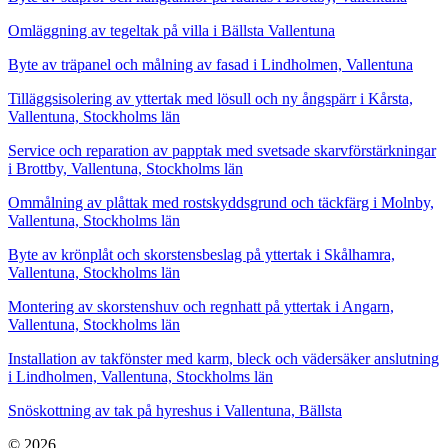
Omläggning av tegeltak på villa i Bällsta Vallentuna
Byte av träpanel och målning av fasad i Lindholmen, Vallentuna
Tilläggsisolering av yttertak med lösull och ny ångspärr i Kårsta,
Vallentuna, Stockholms län
Service och reparation av papptak med svetsade skarvförstärkningar
i Brottby, Vallentuna, Stockholms län
Ommålning av plåttak med rostskyddsgrund och täckfärg i Molnby,
Vallentuna, Stockholms län
Byte av krönplåt och skorstensbeslag på yttertak i Skålhamra,
Vallentuna, Stockholms län
Montering av skorstenshuv och regnhatt på yttertak i Angarn,
Vallentuna, Stockholms län
Installation av takfönster med karm, bleck och vädersäker anslutning
i Lindholmen, Vallentuna, Stockholms län
Snöskottning av tak på hyreshus i Vallentuna, Bällsta
© 2026