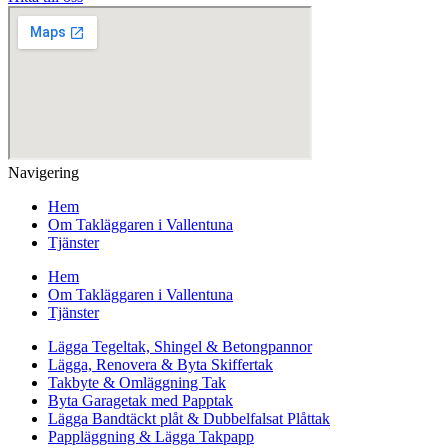
Navigering
Hem
Om Takläggaren i Vallentuna
Tjänster
Hem
Om Takläggaren i Vallentuna
Tjänster
Lägga Tegeltak, Shingel & Betongpannor
Lägga, Renovera & Byta Skiffertak
Takbyte & Omläggning Tak
Byta Garagetak med Papptak
Lägga Bandtäckt plåt & Dubbelfalsat Plåttak
Pappläggning & Lägga Takpapp