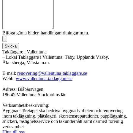
Bifoga gärna bilder, handlingar, ritningar m.m.
Skicka
Takläggare i Vallentuna
– Lokal Takläggare i Vallentuna, Täby, Upplands Väsby,
Åkersberga, Märsta m.m.
E-mail:
renovering@vallentuna-taklaggare.se
Webb:
www.vallentuna-taklaggare.se
Adress: Blåbärsvägen
186 45 Vallentuna Stockholms län
Verksamhetsbeskrivning:
Byggnadsföretaget ska bedriva byggnadsarbeten och renovering
inom takläggning, plåtslageri, skorstensreparationer, pappläggning,
snickeri, fastighetsservice och takunderhåll samt därmed förenlig
verksamhet.
Hitta till oss