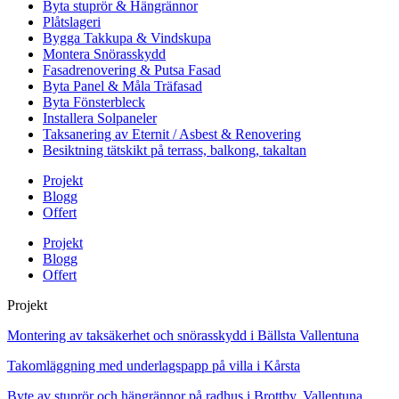
Byta stuprör & Hängrännor
Plåtslageri
Bygga Takkupa & Vindskupa
Montera Snörasskydd
Fasadrenovering & Putsa Fasad
Byta Panel & Måla Träfasad
Byta Fönsterbleck
Installera Solpaneler
Taksanering av Eternit / Asbest & Renovering
Besiktning tätskikt på terrass, balkong, takaltan
Projekt
Blogg
Offert
Projekt
Blogg
Offert
Projekt
Montering av taksäkerhet och snörasskydd i Bällsta Vallentuna
Takomläggning med underlagspapp på villa i Kårsta
Byte av stuprör och hängrännor på radhus i Brottby, Vallentuna